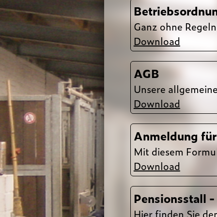
Betriebsordnu
Ganz ohne Re­geln 
Download
AGB
Unsere all­ge­mei­n
Download
Anmeldung für 
Mit diesem Formul
Download
Pensionsstall -
Hier finden Sie de