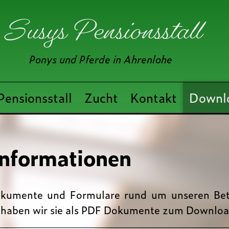
Susys Pensionsstall
Ponys und Pferde in Ahrenlohe
Pensionsstall
Zucht
Kontakt
Downl
Informationen
oku­mente und Formu­lare rund um unseren Be­t
 haben wir sie als PDF Doku­mente zum Download 